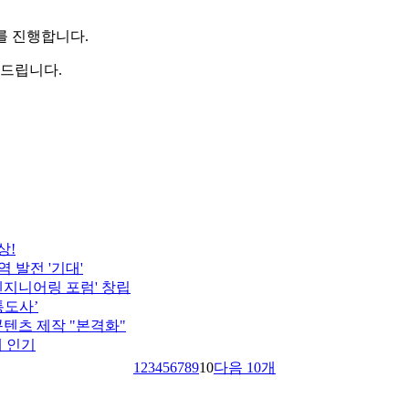
를
진행합니다.
해드립니다.
상!
 발전 '기대'
 엔지니어링 포럼' 창립
통도사’
텐츠 제작 "본격화"
에 인기
1
2
3
4
5
6
7
8
9
10
다음 10개