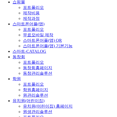
쇼핑몰
포트폴리오
제작비용
제작과정
스마트폰어플(앱)
포트폴리오
무료모바일 제작
스마트폰어플(앱) QR
스마트폰어플(앱) 기본기능
스마트-CATALOG
동창회
포트폴리오
동창회홈페이지
동창관리솔루션
학원
포트폴리오
학원홈페이지
원관리솔루션
유치원(어린이집)
유치원(어린이집) 홈페이지
원생관리솔루션