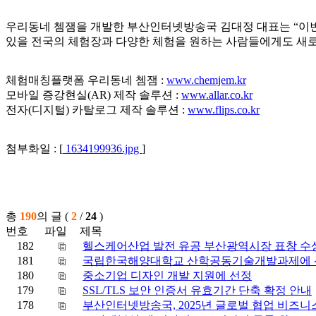
우리동네 쳄잼을 개발한 부산인터넷방송국 김대정 대표는 “이번 
있을 전국의 체험장과 다양한 체험을 원하는 사람들에게도 새로운
체험매칭플랫폼 우리동네 쳄잼 :
www.chemjem.kr
모바일 증강현실(AR) 제작 솔루션 :
www.allar.co.kr
전자(디지털) 카탈로그 제작 솔루션 :
www.flips.co.kr
첨부화일 : [
1634199936.jpg
]
총
190
의 글 (
2
/
24
)
번호
파일
제목
182
헬스케어산업 발전 유공 부산광역시장 표창 수
181
국립한국해양대학교 산학공동기술개발과제에 
180
중소기업 디자인 개발 지원에 선정
179
SSL/TLS 보안 인증서 유효기간 단축 확정 안내
178
부산인터넷방송국, 2025년 글로벌 협업 비즈