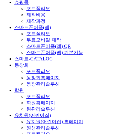
쇼핑몰
포트폴리오
제작비용
제작과정
스마트폰어플(앱)
포트폴리오
무료모바일 제작
스마트폰어플(앱) QR
스마트폰어플(앱) 기본기능
스마트-CATALOG
동창회
포트폴리오
동창회홈페이지
동창관리솔루션
학원
포트폴리오
학원홈페이지
원관리솔루션
유치원(어린이집)
유치원(어린이집) 홈페이지
원생관리솔루션