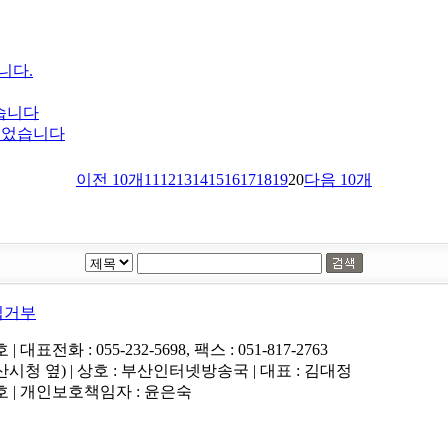
니다.
았습니다
되었습니다
이전 10개
11
12
13
14
15
16
17
18
19
20
다음 10개
집거부
 : 055-232-5698, 팩스 : 051-817-2763
청 옆) | 상호 : 부산인터넷방송국 | 대표 : 김대정
54호 | 개인보호책임자 : 윤은숙