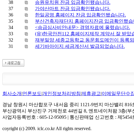
38
승원유치원 잔금 입금확인됐습니다.
37
가야산마트 잔금 입금확인됐습니다.
36
한일공영 홈페이지 잔금 입금확인됐습니다.
35
부산건축자재단지 홈페이지잔금 입금확인했습
34
<승급심사비안내문> 경영자료에 올렸습니다.
33
(유)한국안전112 홈페이지제작 계약서 잘 받
32
재부밀양 세종고등학교 동문회도메인이 등록
31
세기바아이지 세금계산서 발급되었습니다.
회사소개
|
언론보도
|
개인정보처리방침
|
제휴광고
|
이메일무단수
경남 창원시 마산합포구 내서읍 중리 1121-9번지 마산밸리 816호 | 대표전화
부산광역시 부산진구 거제천로 44번길 8, 엔트네이처팜 3층(부산시
사업자등록번호 : 605-12-95095 | 통신판매업 신고번호 : 제54
coyright (c) 2009. iclc.co.kr All rights reserved.