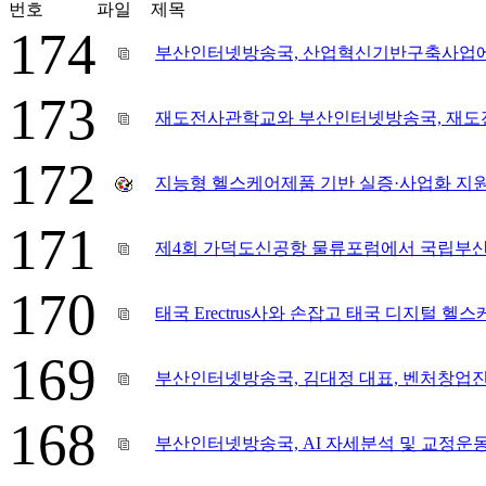
번호
파일
제목
174
부산인터넷방송국, 산업혁신기반구축사업에 I
173
재도전사관학교와 부산인터넷방송국, 재도전
172
지능형 헬스케어제품 기반 실증·사업화 지
171
제4회 가덕도신공항 물류포럼에서 국립부산
170
태국 Erectrus사와 손잡고 태국 디지털 헬
169
부산인터넷방송국, 김대정 대표, 벤처창업
168
부산인터넷방송국, AI 자세분석 및 교정운