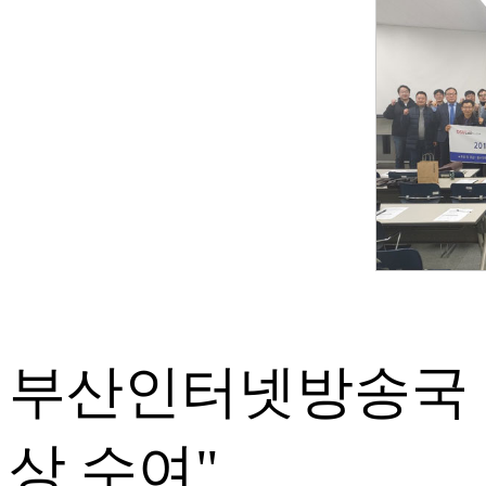
부산인터넷방송국 "
상 수여"