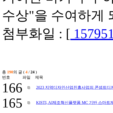
수상"을 수여하게 
첨부화일 : [
157951
총
190
의 글 (
4
/
24
)
번호
파일
제목
166
2023 지역디자인산업진흥사업의 콘셉트디
165
KISTI, AI제조혁신플랫폼 MC 기반 스