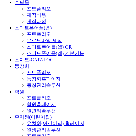
쇼핑몰
포트폴리오
제작비용
제작과정
스마트폰어플(앱)
포트폴리오
무료모바일 제작
스마트폰어플(앱) QR
스마트폰어플(앱) 기본기능
스마트-CATALOG
동창회
포트폴리오
동창회홈페이지
동창관리솔루션
학원
포트폴리오
학원홈페이지
원관리솔루션
유치원(어린이집)
유치원(어린이집) 홈페이지
원생관리솔루션