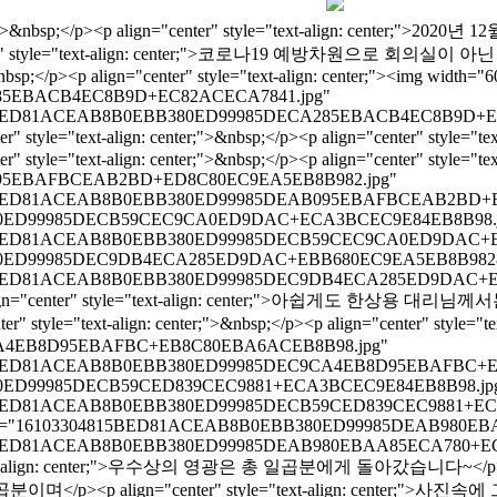
: center;">&nbsp;</p><p align="center" style="text-align: cente
le="text-align: center;">코로나19 예방차원으로 회의실이 아닌 각자 
nbsp;</p><p align="center" style="text-align: center;"><img width="
285EBACB4EC8B9D+EC82ACECA7841.jpg"
04805BED81ACEAB8B0EBB380ED99985DECA285EBACB4EC8B9D+EC82ACEC
lign="center" style="text-align: center;">&nbsp;</p><p alig
er" style="text-align: center;">&nbsp;</p><p align="center" style="t
095EBAFBCEAB2BD+ED8C80EC9EA5EB8B982.jpg"
04815BED81ACEAB8B0EBB380ED99985DEAB095EBAFBCEAB2BD+ED8C80
BB380ED99985DECB59CEC9CA0ED9DAC+ECA3BCEC9E84EB8B98.
04805BED81ACEAB8B0EBB380ED99985DECB59CEC9CA0ED9DAC+ECA3BC
EBB380ED99985DEC9DB4ECA285ED9DAC+EBB680EC9EA5EB8B98
16103304805BED81ACEAB8B0EBB380ED99985DEC9DB4ECA285ED9
</p><p align="center" style="text-align: center;">아쉽게도 한상용
t-align: center;">&nbsp;</p><p align="center" style="text-a
CA4EB8D95EBAFBC+EB8C80EBA6ACEB8B98.jpg"
04805BED81ACEAB8B0EBB380ED99985DEC9CA4EB8D95EBAFBC+EB8C80
B380ED99985DECB59CED839CEC9881+ECA3BCEC9E84EB8B98.jp
04805BED81ACEAB8B0EBB380ED99985DECB59CED839CEC9881+ECA3BCE
h="600" title="16103304815BED81ACEAB8B0EBB380ED99985DEAB
304815BED81ACEAB8B0EBB380ED99985DEAB980EBAA85ECA780+ECA3BC
le="text-align: center;">우수상의 영광은 총 일곱분에게 돌아갔습니다~</p><p align=
><p align="center" style="text-align: center;">사진속에 그 