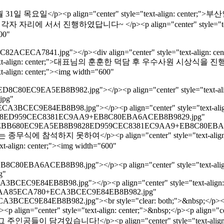
r;">2020년 12월 31일 목요일</p><p align="center" style="text-align: 
자리에 서서 진행하였답니다~ </p><p align="center" style="text
600"
A7841.jpg"></p><div align="center" style="text-align: cent
n="center" style="text-align: center;">대표님의 훈훈한 덕담 후 우수사원 시상
ext-align: center;"><img width="600"
EC9EA5EB8B982.jpg"></p><p align="center" style="text-align
jpg"
EC9E84EB8B98.jpg"></p><p align="center" style="text-align:
28ED959CEC8381EC9AA9+EB8C80EBA6ACEB8B9829.jpg"
DAC+EBB680EC9EA5EB8B9828ED959CEC8381EC9AA9+EB8C80EBA
 대리님께서는 종무식에 참석하지 못하여</p><p align="center" style="text-ali
lign: center;"><img width="600"
EBA6ACEB8B98.jpg"></p><p align="center" style="text-align:
g"
C9E84EB8B98.jpg"></p><p align="center" style="text-align: c
980EBAA85ECA780+ECA3BCEC9E84EB8B982.jpg"
EC9E84EB8B982.jpg"><br style="clear: both;">&nbsp;</p><p 
"center" style="text-align: center;">&nbsp;</p><p align="cent
주인공들이 담겨있습니다!</p><p align="center" style="text-align: c