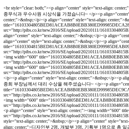
<br style="clear: both;"><p align="center" style="text-align
종무식과 우수사원 시상식을 가졌습니다~ </p><p align="center" sty
center;">&nbsp;</p><p align="center" style="text-align: center;">&
title="16103304805BED81ACEAB8B0EBB380ED99985DECA
src="http://pibs.co.kr/new2016/SE/upload/20210111/161033
align="center" style="text-align: center;">&nbsp;</p><p a
align="center" style="text-align: center;">&nbsp;</p><p align="cent
title="16103304815BED81ACEAB8B0EBB380ED99985DEAB
src="http://pibs.co.kr/new2016/SE/upload/20210111/161033
<img width="600" title="16103304805BED81ACEAB8B0E
src="http://pibs.co.kr/new2016/SE/upload/20210111/161033
<img width="600" title="16103304805BED81ACEAB8B0
src="http://pibs.co.kr/new2016/SE/upload/20210111/
</p><p align="center" style="text-align: center;">&nbsp;
종희 부장님께서 대리 수상을 해주셨습니다~ </p><p align="center" style="tex
title="16103304805BED81ACEAB8B0EBB380ED99985DEC9
src="http://pibs.co.kr/new2016/SE/upload/20210111/161033
<img width="600" title="16103304805BED81ACEAB8B0EB
src="http://pibs.co.kr/new2016/SE/upload/20210111/161033
<p align="center" style="text-align: center;"><img widt
src="http://pibs.co.kr/new2016/SE/upload/20210111/16103
style="text-align: center;">&nbsp;</p><p align="center" sty
align: center;">디자인부 2명, 개발부 3명, 기획부 1명으로 총 일곱분이며</p