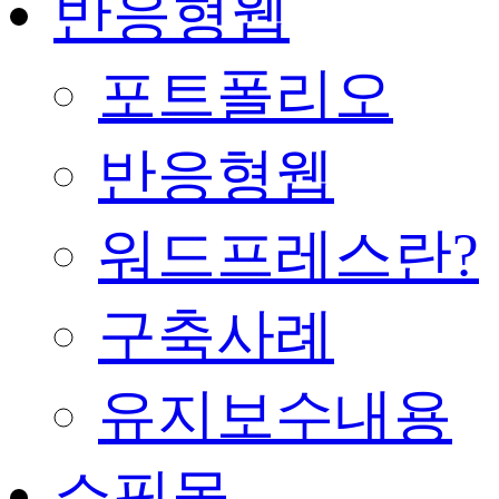
반응형웹
포트폴리오
반응형웹
워드프레스란?
구축사례
유지보수내용
쇼핑몰