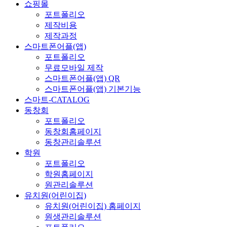
쇼핑몰
포트폴리오
제작비용
제작과정
스마트폰어플(앱)
포트폴리오
무료모바일 제작
스마트폰어플(앱) QR
스마트폰어플(앱) 기본기능
스마트-CATALOG
동창회
포트폴리오
동창회홈페이지
동창관리솔루션
학원
포트폴리오
학원홈페이지
원관리솔루션
유치원(어린이집)
유치원(어린이집) 홈페이지
원생관리솔루션