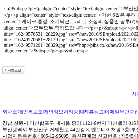
<p>&nbsp;</p><p align="center" style="text-align: ce
</p><p align="center" style="text-align: center;">이번 6월은 무려
center;">케이크 증정, 조기퇴근, 그리고 소정의 상품인 봉투(?)도 추가되어 직원분
align: center;">모두모두 축하드립니다~</p><p>&nbsp;</p><p>&nbsp;</p>
title="16249570531+28229.jpg" src="/new2016/SE/upload/2021062
title="16249570681+28129.jpg" src="/new2016/SE/upload/20210629
title="16249571201+28329.jpg" src="http://pibs.co.kr/new2016/SE/
align: center;">&nbsp;</p><p>&nbsp;</p>
사
회사소개
|
언론보도
|
개인정보처리방침
|
제휴광고
|
이메일무단수
경남 창원시 마산합포구 내서읍 중리 1121-9번지 마산밸리 816호 | 대표전화
부산광역시 부산진구 거제천로 44번길 8, 엔트네이처팜 3층(부산시
사업자등록번호 : 605-12-95095 | 통신판매업 신고번호 : 제54