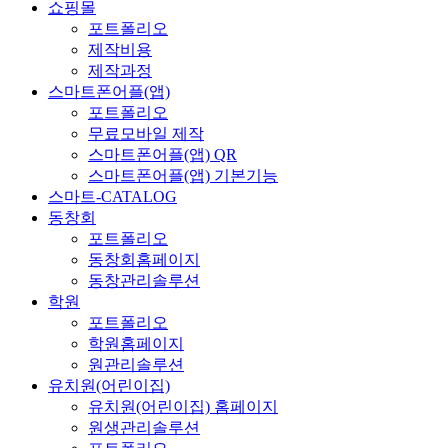
쇼핑몰
포트폴리오
제작비용
제작과정
스마트폰어플(앱)
포트폴리오
무료모바일 제작
스마트폰어플(앱) QR
스마트폰어플(앱) 기본기능
스마트-CATALOG
동창회
포트폴리오
동창회홈페이지
동창관리솔루션
학원
포트폴리오
학원홈페이지
원관리솔루션
유치원(어린이집)
유치원(어린이집) 홈페이지
원생관리솔루션