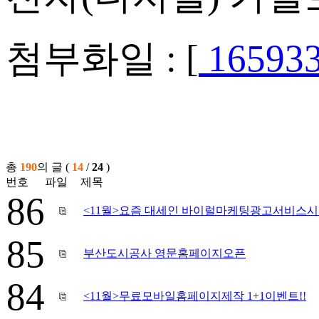
첨부화일 : [
165933
총
190
의 글 (
14
/
24
)
번호
파일
제목
86
<11월>요즘 대세인 바이럴마케팅광고서비스
85
부산도시공사 영문홈페이지오픈
84
<11월>무료모바일홈페이지제작 1+1이벤트!!