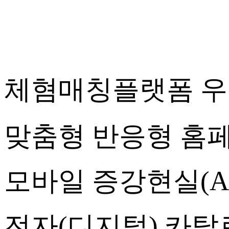
체혐매칭플랫폼 우
맞춤형 반응형 홈페
모바일 증강현실(AR
전자(디지털) 카탈