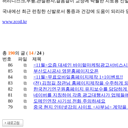
허리디스크,무릎,관절환자,걸음걸이 교정에 탁월한 치료용 신
국내에선 최근 런칭한 신발로서 통증과 건강에 도움이 되리라 
www.zcoil.kr
총
190
의 글 (
14
/
24
)
번호
파일
제목
86
<11월>요즘 대세인 바이럴마케팅광고서비스
85
부산도시공사 영문홈페이지오픈
84
<11월>무료모바일홈페이지제작 1+1이벤트!!
83
(전) 김정길 장관님 홈페이지제작을 수주하게 
82
한국전기연구원홈페이지 유지보수를 담당하게 
81
네이버를 지칭하여 각종 광고대행사가 업체들에
80
도메인연장 사기성 전화 주의하세요
79
중국 현지 인터넷강의 사이트 <사부님> 계약