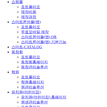
쇼핑몰
포트폴리오
제작비용
제작과정
스마트폰어플(앱)
포트폴리오
무료모바일 제작
스마트폰어플(앱) QR
스마트폰어플(앱) 기본기능
스마트-CATALOG
동창회
포트폴리오
동창회홈페이지
동창관리솔루션
학원
포트폴리오
학원홈페이지
원관리솔루션
유치원(어린이집)
유치원(어린이집) 홈페이지
원생관리솔루션