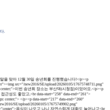
다.
 center;">연말을 맞아 12월 30일 송년회를 진행했습니다!</p><p
n="center"><img src="/new2016/SE/upload/20260105/17675748711.png"
yle="text-align: center;">이번 송년회 장소는 부산댁(시청점)이었어요.</p><p
>시청 근처라 접근성도 좋았고,<br data-start="258" data-end="261">
r;"> </p><p data-start="217" data-end="260"
rc="/new2016/SE/upload/20260105/17675749902.png"
gn: center; " align="center">음식이 나오고 나니 자연스럽게 대화도 늘어나고<br