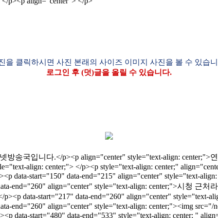
p align="center"> </p>
진을 클릭하시면 사진 본래의 사이즈 이미지 사진을 볼 수 있습니
로그인 후 (덧)글을 올릴 수 있습니다.
 부산인터넷방송국입니다.</p><p align="center" style="text-align:
style="text-align: center;"> </p><p style="text-align: center;" alig
;"> </p><p data-start="150" data-end="215" align="center" st
="217" data-end="260" align="center" style="text-align: center;"
7" data-end="260" align="center" style="text-align: cente
7" data-end="260" align="center" style="text-align: center;"><img s
;"> </p><p data-start="480" data-end="533" style="text-ali