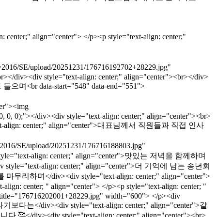
" align="center"> </p><p style="text-align: center;"
6/SE/upload/20251231/176716192702+28229.jpg"
r></div><div style="text-align: center;" align="center"><br></div>
도 들으며<br data-start="548" data-end="551">
er"><img
 0);"></div><div style="text-align: center;" align="center"><br>
v style="text-align: center;" align="center">대표님께서 직원들과 직접 인사
016/SE/upload/20251231/176716188803.jpg"
p><div style="text-align: center;" align="center">맛있는 저녁을 함께하며
le="text-align: center;" align="center">더 기억에 남는 송년회
해를 마무리하며</div><div style="text-align: center;" align="center">
; " align="center"> </p><p style="text-align: center; "
" title="176716202001+28229.jpg" width="600"> </p><div
보다는</div><div style="text-align: center;" align="center">같
<div style="text-align: center;" align="center"><br>