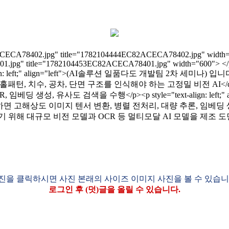
CA78402.jpg" title="1782104444EC82ACECA78402.jpg" width="600"
g" title="1782104453EC82ACECA78401.jpg" width="600"> </p><div 
text-align: left;" align="left">(AI솔루션 일품다도 개발팀 2차 세미나) 입니다.</di
한 선, 홀패턴, 치수, 공차, 단면 구조를 인식해야 하는 고정밀 비전 AI</div><p> </p
생성, 유사도 검색을 수행</p><p style="text-align: left;"
GPU 자원을 활용하면 고해상도 이미지 텐서 변환, 병렬 전처리, 대량 추론, 임베딩 생성, 
하기 위해 대규모 비전 모델과 OCR 등 멀티모달 AI 모델을 제조 도면 
진을 클릭하시면 사진 본래의 사이즈 이미지 사진을 볼 수 있습니
로그인 후 (덧)글을 올릴 수 있습니다.