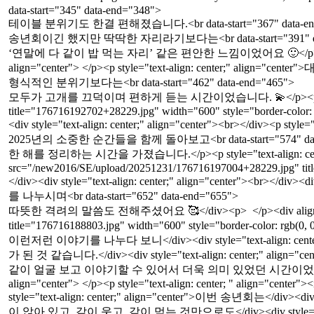
data-start="345" data-end="348">
테이블 분위기도 한결 편해졌습니다.<br data-start="367" data-en
송년회이긴 했지만 딱딱한 자리라기보다는<br data-start="391" dat
‘연말에 다 같이 밥 먹는 자리’ 같은 편안한 느낌이었어요 🙂</p><p style="text-alig
align="center"> </p><p style="text-align: center;" align="c
형식적인 분위기보다는<br data-start="462" data-end="465">
모두가 고개를 끄덕이며 편하게 듣는 시간이었습니다. 💫</p><p> </p><div style
title="176716192702+28229.jpg" width="600" style="border-color: rg
<div style="text-align: center;" align="center"><br></div><
2025년의 소중한 순간들을 함께 돌아보고<br data-start="574" data
한 해를 정리하는 시간을 가졌습니다.</p><p style="text-align: center;" ali
src="/new2016/SE/upload/20251231/176716197004+28229.jpg" title="
</div><div style="text-align: center;" align="center"><br></di
를 나누시며<br data-start="652" data-end="655">
따뜻한 격려의 말씀도 전해주셨어요 🥰</div><p> </p><div align="center" st
title="176716188803.jpg" width="600" style="border-color: rgb(0
이런저런 이야기를 나누다 보니</div><div style="text-align: cente
가 된 것 같습니다.</div><div style="text-align: center;" align="cent
같이 얼굴 보고 이야기할 수 있어서 더욱 의미 있었던 시간이었어요🌟</div><p> </p><p 
align="center"> </p><p style="text-align: center; " align="cen
style="text-align: center;" align="center">이번 송년회는</div><d
이 앉아 있고, 같이 웃고, 같이 먹는 것만으로도</div><div style="text-ali