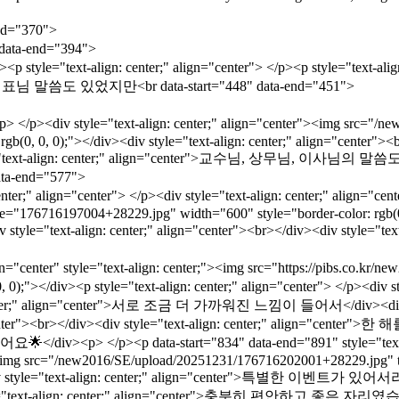
d="370">
a-end="394">
n: center;" align="center"> </p><p style="text-align: center;
enter">대표님 말씀도 있었지만<br data-start="448" data-end="451">
="text-align: center;" align="center"><img src="/new201
b(0, 0, 0);"></div><div style="text-align: center;" align="center"><b
p style="text-align: center;" align="center">교수님, 상무님, 이사님의 말씀
-end="577">
gn="center"> </p><div style="text-align: center;" align="cent
176716197004+28229.jpg" width="600" style="border-color: rgb(0, 0,
v><div style="text-align: center;" align="center"><br></div><di
yle="text-align: center;"><img src="https://pibs.co.kr/new2
, 0, 0);"></div><p style="text-align: center;" align="center"> </
r;" align="center">서로 조금 더 가까워진 느낌이 들어서</div><div sty
er"><br></div><div style="text-align: center;" align="center">한 
data-start="834" data-end="891" style="text-align: center
ter"><img src="/new2016/SE/upload/20251231/176716202001+28229.jpg
iv style="text-align: center;" align="center">특별한 이벤트가 있어서라기
gn: center;" align="center">충분히 편안하고 좋은 자리였습니다 🥰</div>