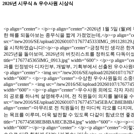
2026년 시무식 & 우수사원 시상식
<p align="center"> </p><p align="center">2026
한 해를 되돌아보는 종무식을 짧게 가졌었는데,</p><p align="ce
src="/new2016/SE/upload/20260107/1767745333IMG_09112
을 시작하였습니다!</p><p align="center">긍정적인 생각은
2025년을 돌아보며, 2026년의 버킷리스트를 정하도록 다독이셨습니다🌻</p><p 
title="1767745365IMG_0913.jpg" width="600"> </
과를 인정받아 디자인부, 개발부, 기획부에서 선출된 우수사원에게 
<p align="center"> <img src="/new2016/SE/upload/20260
width="600"> </p><p align="center">수상한 우수
align="center"> <img src="/new2016/SE/upload/20260107
width="600"> </p><p align="center">우수사원 외
의 공로를 하나씩 설명해주시며, 전 직원들이 의지를 불태울 수 있는 시간
src="/new2016/SE/upload/20260107/17677457345EBACB8EB8
align="center">마무리로 전 직원들이 한 마디씩 각오를 다지
는 목표를 이루며, 더욱 발전할 수 있도록 다같이 힘냈으면 좋겠습니다❤️</p><p 
title="1767745838EB8BA8ECB2B4.jpg" width="600"> </p><p><
width="600"></p><p align="center"> </p><p