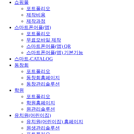
쇼핑몰
포트폴리오
제작비용
제작과정
스마트폰어플(앱)
포트폴리오
무료모바일 제작
스마트폰어플(앱) QR
스마트폰어플(앱) 기본기능
스마트-CATALOG
동창회
포트폴리오
동창회홈페이지
동창관리솔루션
학원
포트폴리오
학원홈페이지
원관리솔루션
유치원(어린이집)
유치원(어린이집) 홈페이지
원생관리솔루션