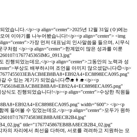
니다.</p><p align="center">2025년 12월 31일 (수)에는
야기를 나누어봤습니다!</p><p align="center"> <img
00"> </p><p align="center">가장 먼저 대표님의 인사말씀을 들으며, 시무식
 </p><p align="center">한계없이 많은 성과를 이룬
107/1767745365IMG_0913.jpg"
 시상식도 진행되었는데요,</p><p align="center">그동안의 노력과 성
enter">부상도 배부하시며 조언을 아끼지 않으셨답니다😊</p>
tle="17677455033EBACB8EB8BA8+EB92A4+EC8898ECA095.png"
갈 수 있는 계기가 되었습니다🧑‍🎓👩‍🎓</p><p
="17677456184EBACB8EB8BA8+EB92A4+EC8898ECA095.png"
상식도 진행되었습니다!</p><p align="center">수상한 직원들
B8BA8+EB92A4+EC8898ECA095.png" width="600"> </p><p
어볼 수 있었는데요,</p><p align="center">모두가 원하
107/1767745838EB8BA8ECB2B4.jpg"
B4_02.jpg" title="1767745867EB8BA8ECB2B4_02.jpg"
인터넷방송국은 각자의 자리에서 최선을 다하며, 서로를 격려하고 지원하는 모