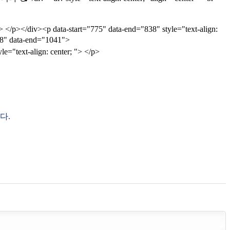
iv><p data-start="775" data-end="838" style="text-align:
8" data-end="1041">
-align: center; "> </p>
다.