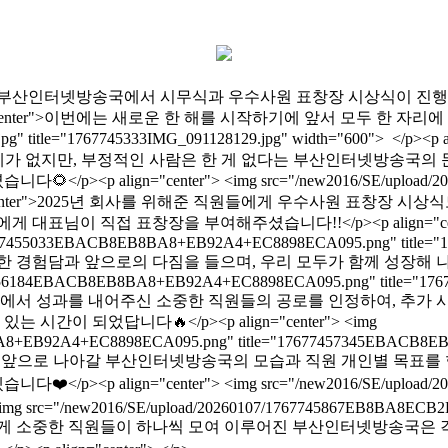
년 1월 5일 (월)에 부산인터넷방송국에서 시무식과 우수사원 표창장 시상식이 진행되었습
nter">이번에는 새로운 한 해를 시작하기에 앞서 모두 한 자리에 모여 이
8129.jpg" title="1767745333IMG_091128129.jpg" width="6
 한계가 없지만, 부정적인 사람은 한 게 없다는 부산인터넷방송국의 문구처럼
align="center"> <img src="/new2016/SE/upload/20260
p><p align="center">2025년 회사를 위해준 직원들에게 우수사원 표창장
대표님이 직접 표창장을 부여해주셨습니다!!</p><p align="c
107/17677455033EBACB8EB8BA8+EB92A4+EC8898ECA095.png" ti
사원들의 소중한 경험담과 앞으로의 다짐을 들으며, 우리 모두가 함께 성장해 나
/17677456184EBACB8EB8BA8+EB92A4+EC8898ECA095.png" title
에도 각자 자리에서 성과를 내어주신 소중한 직원들의 공로를 인정하여, 추가 시
이 되었답니다🔥</p><p align="center"> <img
BA8+EB92A4+EC8898ECA095.png" title="17677457345EBACB8E
며, 앞으로 나아갈 부산인터넷방송국의 모습과 직원 개인별 목표를 함께 들
align="center"> <img src="/new2016/SE/upload/20260
img src="/new2016/SE/upload/20260107/1767745867EB8BA8ECB2
 align="center">이렇게 소중한 직원들이 하나씩 모여 이루어진 부산