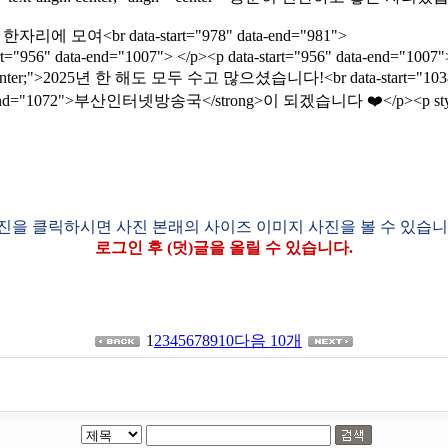
자리에 모여<br data-start="978" data-end="981">
d="1007"> </p><p data-start="956" data-end="1007"> </p></d
t-align: center;">2025년 한 해도 모두 수고 많으셨습니다!<br data-start="103
="1072">부산인터넷방송국</strong>이 되겠습니다 ❤️</p><p style="text
진을 클릭하시면 사진 본래의 사이즈 이미지 사진을 볼 수 있습니
로그인 후 (덧)글을 올릴 수 있습니다.
1
2
3
4
5
6
7
8
9
10
다음 10개