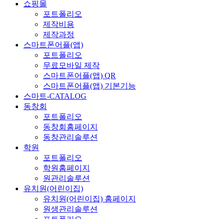
쇼핑몰
포트폴리오
제작비용
제작과정
스마트폰어플(앱)
포트폴리오
무료모바일 제작
스마트폰어플(앱) QR
스마트폰어플(앱) 기본기능
스마트-CATALOG
동창회
포트폴리오
동창회홈페이지
동창관리솔루션
학원
포트폴리오
학원홈페이지
원관리솔루션
유치원(어린이집)
유치원(어린이집) 홈페이지
원생관리솔루션