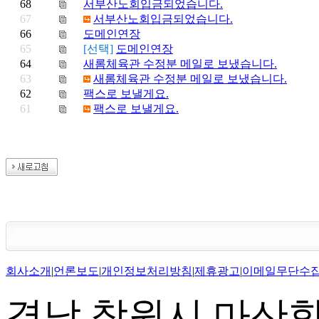
68
서부산노회입금되었습니다.
67
서부산노회입금되었습니다.
66
도메인연장
65
[선택]
도메인연장
64
새롬체육관 수정분 메일로 보냈습니다.
63
새롬체육관 수정분 메일로 보냈습니다.
62
팩스로 보낼게요.
61
팩스로 보낼게요.
회사소개
|
언론보도
|
개인정보처리방침
|
제휴광고
|
이메일무단수
경남 창원시 마산합포